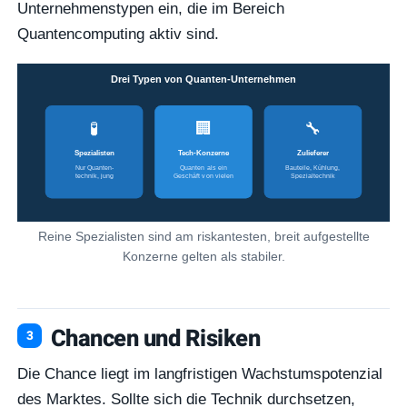
Unternehmenstypen ein, die im Bereich
Quantencomputing aktiv sind.
Drei Typen von Quanten-Unternehmen
🧪
🏢
🔧
Spezialisten
Tech-Konzerne
Zulieferer
Nur Quanten-
Quanten als ein
Bauteile, Kühlung,
technik, jung
Geschäft von vielen
Spezialtechnik
Reine Spezialisten sind am riskantesten, breit aufgestellte
Konzerne gelten als stabiler.
Chancen und Risiken
Die Chance liegt im langfristigen Wachstumspotenzial
des Marktes. Sollte sich die Technik durchsetzen,