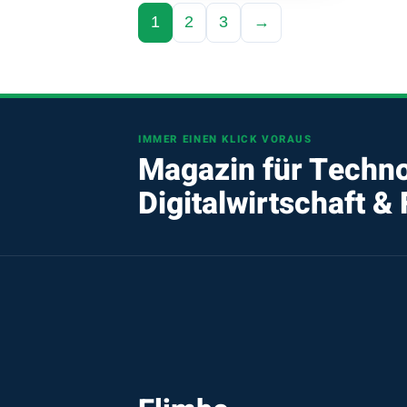
1
2
3
→
IMMER EINEN KLICK VORAUS
Magazin für Techno
Digitalwirtschaft &