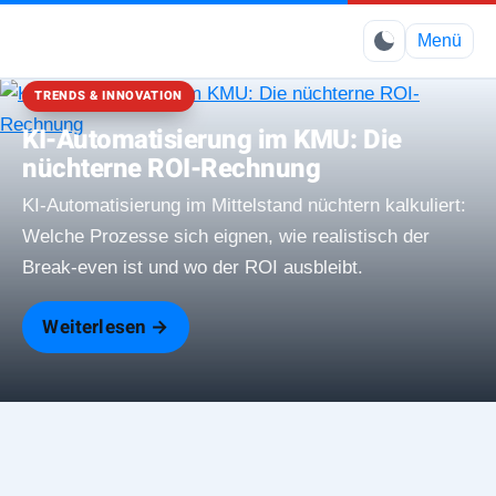
Elimbo
Menü
TRENDS & INNOVATION
KI-Automatisierung im KMU: Die
nüchterne ROI-Rechnung
KI-Automatisierung im Mittelstand nüchtern kalkuliert:
Welche Prozesse sich eignen, wie realistisch der
Break-even ist und wo der ROI ausbleibt.
Weiterlesen →