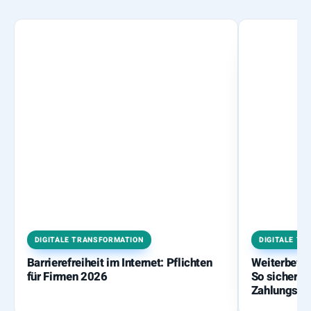
DIGITALE TRANSFORMATION
DIGITALE TR
Barrierefreiheit im Internet: Pflichten
Weiterbewil
für Firmen 2026
So sichern S
Zahlungslü