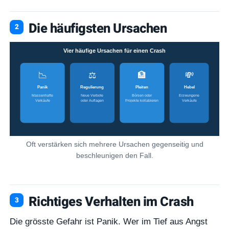
Die häufigsten Ursachen
Vier häufige Ursachen für einen Crash
📉
⚖️
🏦
💸
Panik
Regulierung
Pleiten
Hebel
Massenhafte
Neue Verbote
Börsen oder
Erzwungene
Verkäufe
oder Auflagen
Projekte kollabieren
Verkäufe
Oft verstärken sich mehrere Ursachen gegenseitig und
beschleunigen den Fall.
Richtiges Verhalten im Crash
Die grösste Gefahr ist Panik. Wer im Tief aus Angst