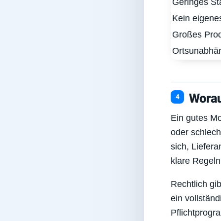
Geringes Sta
Kein eigene
Großes Prod
Ortsunabhän
Worau
Ein gutes Mo
oder schlech
sich, Liefer
klare Regeln
Rechtlich gi
ein vollstä
Pflichtprogr