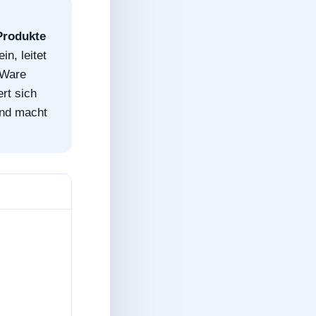
Produkte
in, leitet
 Ware
rt sich
und macht