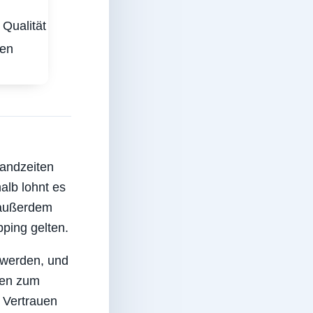
Qualität
ten
sandzeiten
alb lohnt es
d außerdem
ping gelten.
 werden, und
ren zum
 Vertrauen