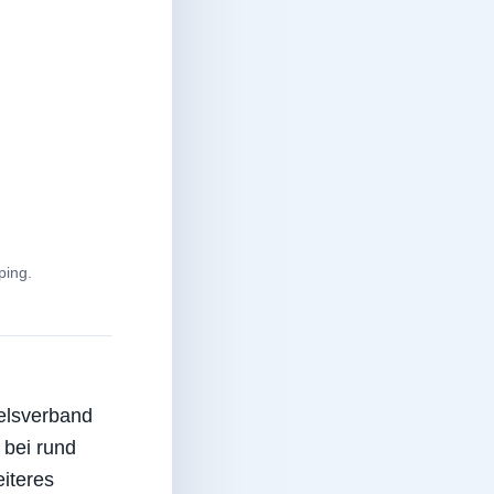
ping.
delsverband
bei rund
eiteres