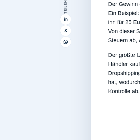
TEILEN
Der Gewinn e
Ein Beispiel
in
ihn für 25 E
X
Von dieser 
Steuern ab, 
Der größte U
Händler kauft
Dropshipping
hat, wodurch
Kontrolle ab