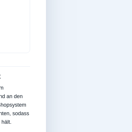
t
im
end an den
 Shopsystem
anten, sodass
hält.