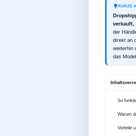
KURZE 
Dropshipp
verkauft,
der Händle
direkt an
weiterhin
das Modell
Inhaltsverz
So funkti
1
Warum das
2
Vorteile 
3