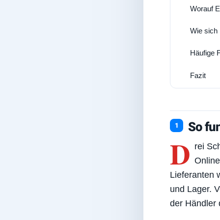
Worauf Ei
4
Wie sich
5
Häufige 
6
Fazit
7
So fun
D
rei Sc
Online
Lieferanten 
und Lager. V
der Händler 