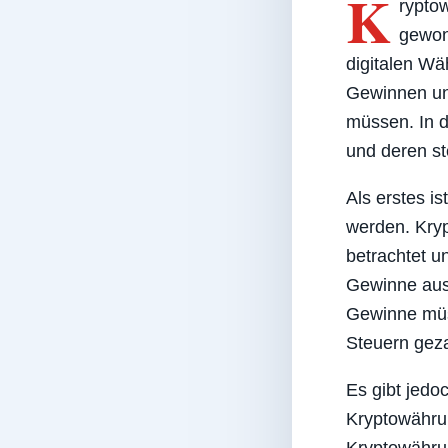
K
ryptow
gewon
digitalen Wä
Gewinnen und
müssen. In d
und deren st
Als erstes i
werden. Kry
betrachtet u
Gewinne aus
Gewinne müs
Steuern geza
Es gibt jedo
Kryptowähru
Kryptowähru