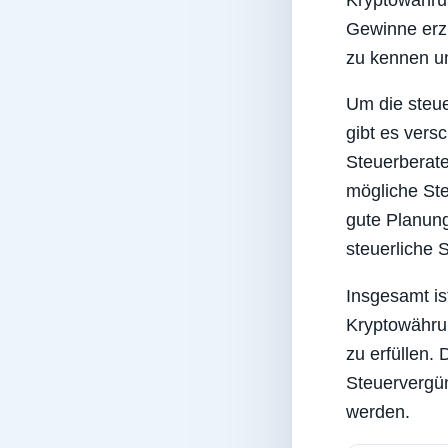
Gewinne erzi
zu kennen un
Um die steue
gibt es vers
Steuerberate
mögliche Ste
gute Planung
steuerliche S
Insgesamt is
Kryptowährun
zu erfüllen.
Steuervergün
werden.