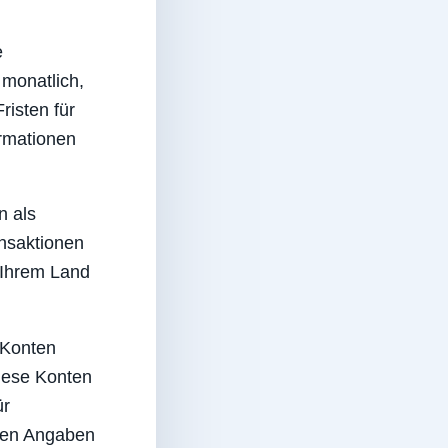
e
monatlich,
risten für
ormationen
 als
nsaktionen
 Ihrem Land
 Konten
diese Konten
ür
chen Angaben