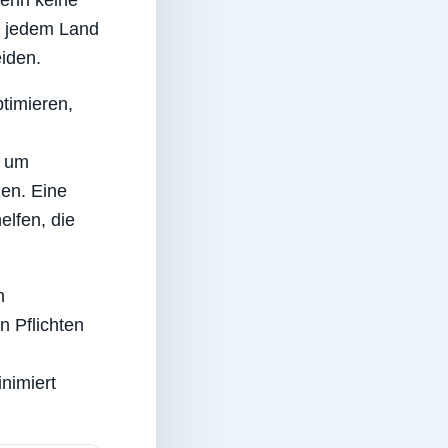
in jedem Land
iden.
timieren,
, um
zen. Eine
lfen, die
n
n Pflichten
nimiert