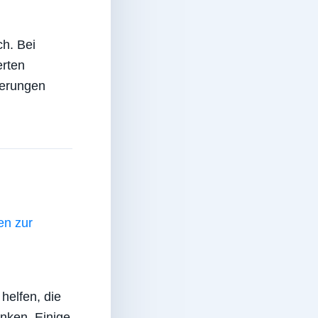
ch. Bei
erten
derungen
en zur
helfen, die
enken. Einige