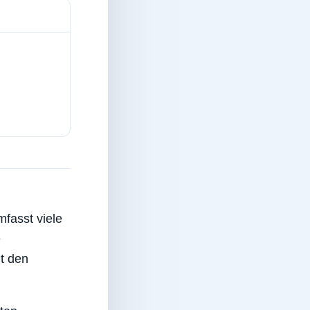
fasst viele
e
t den