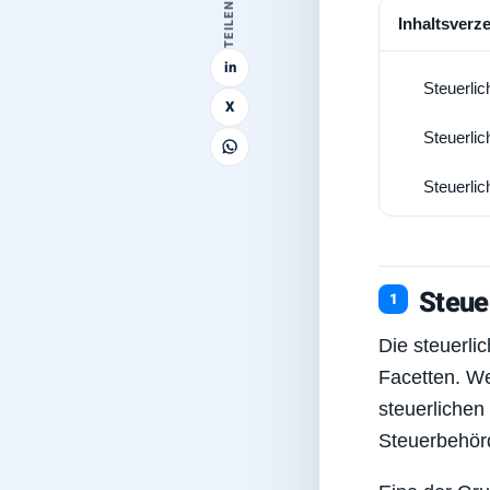
TEILEN
Inhaltsverz
in
Steuerli
1
X
Steuerli
2
Steuerli
3
Steue
Die steuerli
Facetten. We
steuerlichen
Steuerbehör