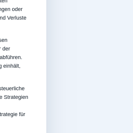
lten
ngen oder
nd Verluste
sen
 der
abführen.
 einhält,
steuerliche
e Strategien
rategie für