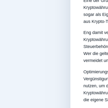
Eine der Gru
Kryptowähru
sogar als Ei
aus Krypto-T
Eng damit ve
Kryptowähru
Steuerbehör
Wer die gelt
vermeidet un
Optimierungs
Vergünstigun
nutzen, um d
Kryptowährun
die eigene Si