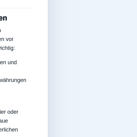
en
n
en vor
chtig:
en und
towährungen
ier oder
naue
erlichen