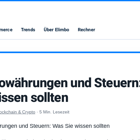
merce
Trends
Über Elimbo
Rechner
owährungen und Steuern
issen sollten
ockchain & Crypto
·
5 Min. Lesezeit