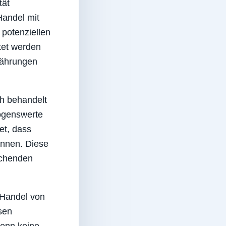
tät
Handel mit
potenziellen
tet werden
währungen
ch behandelt
ögenswerte
et, dass
nnen. Diese
echenden
 Handel von
sen
enn keine