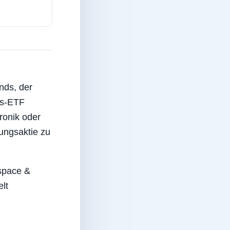
nds, der
gs-ETF
ronik oder
tungsaktie zu
space &
lt