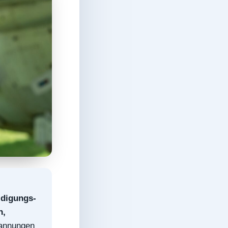
idigungs-
n,
pannungen