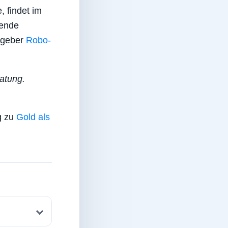
, findet im
fende
atgeber
Robo-
ratung.
g zu
Gold als