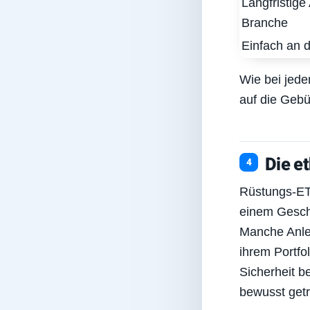
Langfristige
Branche
Einfach an 
Wie bei jede
auf die Gebü
Die e
Rüstungs-ETFs
einem Gesch
Manche Anle
ihrem Portfol
Sicherheit b
bewusst getr