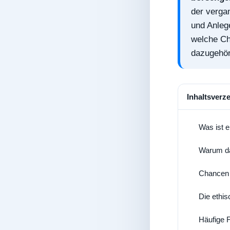
der verga
und Anlege
welche Ch
dazugehör
Inhaltsverz
Was ist 
1
Warum da
2
Chancen 
3
Die ethi
4
Häufige 
5