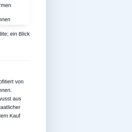
irmen
innen
te; ein Blick
fitiert von
hnen.
wusst aus
aatlicher
 dem Kauf