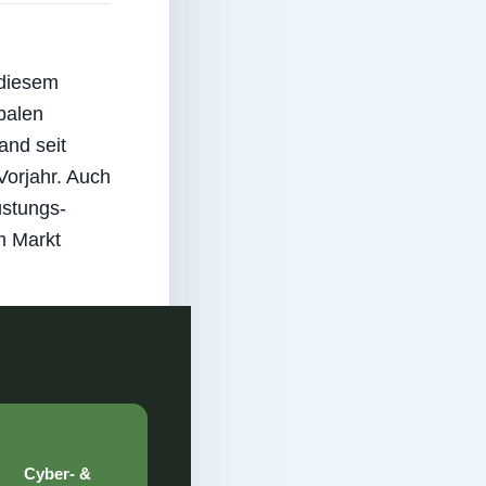
 diesem
balen
and seit
Vorjahr. Auch
üstungs-
m Markt
Cyber- &