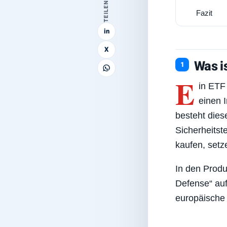
TEILEN
Fazit
6
in
X
Was i
E
in ETF
einen 
besteht dies
Sicherheitste
kaufen, setz
In den Produ
Defense“ auf
europäische 